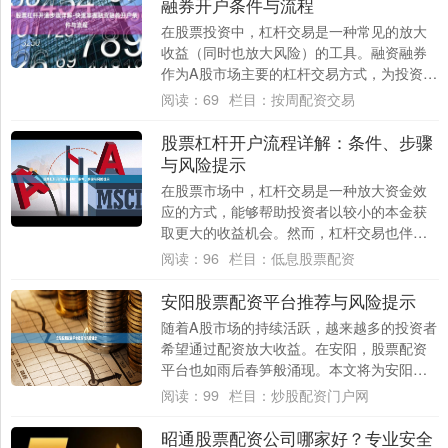
融券开户条件与流程
在股票投资中，杠杆交易是一种常见的放大
收益（同时也放大风险）的工具。融资融券
作为A股市场主要的杠杆交易方式，为投资者
提供了借入资金买入证券（融资）或借入证
阅读：
69
栏目：
按周配资交易
券卖出....
股票杠杆开户流程详解：条件、步骤
与风险提示
在股票市场中，杠杆交易是一种放大资金效
应的方式，能够帮助投资者以较小的本金获
取更大的收益机会。然而，杠杆交易也伴随
着较高的风险。本文将详细解析股票杠杆开
阅读：
96
栏目：
低息股票配资
户的流程....
安阳股票配资平台推荐与风险提示
随着A股市场的持续活跃，越来越多的投资者
希望通过配资放大收益。在安阳，股票配资
平台也如雨后春笋般涌现。本文将为安阳投
资者推荐几个相对可靠的配资平台，并重点
阅读：
99
栏目：
炒股配资门户网
提示其....
昭通股票配资公司哪家好？专业安全