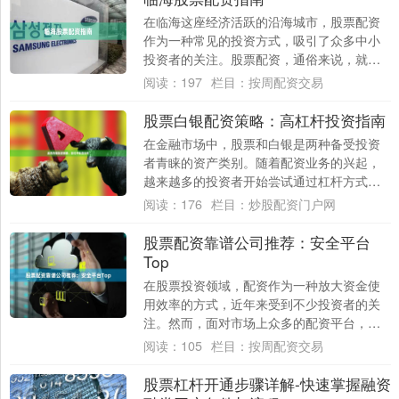
在临海这座经济活跃的沿海城市，股票配资
作为一种常见的投资方式，吸引了众多中小
投资者的关注。股票配资，通俗来说，就是
投资者通过向配资公司缴纳一定比例的保证
阅读：
197
栏目：
按周配资交易
金，从而....
股票白银配资策略：高杠杆投资指南
在金融市场中，股票和白银是两种备受投资
者青睐的资产类别。随着配资业务的兴起，
越来越多的投资者开始尝试通过杠杆方式参
与股票和白银交易炒股配资排名，以期放大
阅读：
176
栏目：
炒股配资门户网
收益。本....
股票配资靠谱公司推荐：安全平台
Top
在股票投资领域，配资作为一种放大资金使
用效率的方式，近年来受到不少投资者的关
注。然而，面对市场上众多的配资平台，如
何选择一家靠谱、安全的公司，成为投资者
阅读：
105
栏目：
按周配资交易
最关心的....
股票杠杆开通步骤详解-快速掌握融资