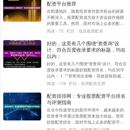
配资平台推荐
在昭通地区，随着投资者对股市机会的探索
不断深入，股票配资成为放大资金操作规模
的重要工具。然而，面对市场上众多的配资
公司，投资者最关心的问题往往是：“昭通股
阅读：
72
栏目：
低息股票配资
票配资....
好的，这里有几个围绕“资查询”设
计、符合百度收录要求的标题，均在
以内：
好的，这里有几个围绕“资查询”设计、符合百
度收录要求的标题炒股配资排名，均在30字
以内： 1. **资查询全攻略：高效获取权威信
息的5个核心渠道** 2. **....
阅读：
178
栏目：
按周配资交易
配资排排网：专业股票配资平台排名
与评测指南
在当今快速变化的股市环境中，越来越多的
投资者寻求通过股票配资来放大收益。然而
炒股配资排名，面对市场上众多的配资平
台，如何选择一个安全、可靠且适合自己的
阅读：
103
栏目：
炒股配资门户网