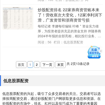
平台成为许....
炒股配资排名 22家券商资管账本来
了！营收座次大变化，12家净利润下
滑，广发资管和浙商资管亏损
每经记者 李娜每经编辑 叶峰 * 资金实力雄
厚，为投资者提供充足的资金支持 伴随券商
2024半年报的全部亮相，相比投行业务、自
营业务，资产管理业务被视为表现亮眼....
阅读：
56
栏目：
低息股票配资
共
2
页
13
条记录
首页
1
2
下一页
末页
低息股票配资
低息股票配资的兴起，吸引了众多交易者的关注。交易者可以选
择按周配资交易，通过炒股配资门户网获取更多信息和资源。在
炒股配资的市场中，排名、杠杆以及技巧成为了重要的考量因