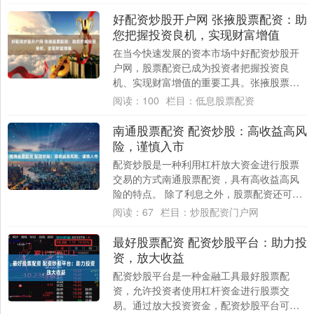
规、可靠....
好配资炒股开户网 张掖股票配资：助
您把握投资良机，实现财富增值
在当今快速发展的资本市场中好配资炒股开
户网，股票配资已成为投资者把握投资良
机、实现财富增值的重要工具。张掖股票配
资凭借其专业服务和灵活的融资方案，为投
阅读：
100
栏目：
低息股票配资
资者提供了....
南通股票配资 配资炒股：高收益高风
险，谨慎入市
配资炒股是一种利用杠杆放大资金进行股票
交易的方式南通股票配资，具有高收益高风
险的特点。 除了利息之外，股票配资还可能
产生其他费用，如手续费、管理费和风控费
阅读：
67
栏目：
炒股配资门户网
等。这....
最好股票配资 配资炒股平台：助力投
资，放大收益
配资炒股平台是一种金融工具最好股票配
资，允许投资者使用杠杆资金进行股票交
易。通过放大投资资金，配资炒股平台可以