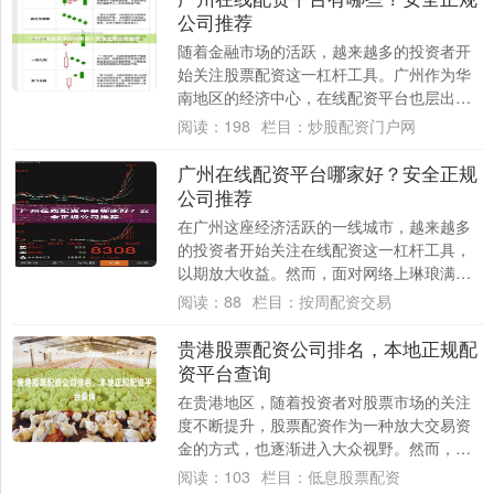
公司推荐
随着金融市场的活跃，越来越多的投资者开
始关注股票配资这一杠杆工具。广州作为华
南地区的经济中心，在线配资平台也层出不
穷。然而，面对众多的选择，如何辨别安全
阅读：
198
栏目：
炒股配资门户网
正规的平....
广州在线配资平台哪家好？安全正规
公司推荐
在广州这座经济活跃的一线城市，越来越多
的投资者开始关注在线配资这一杠杆工具，
以期放大收益。然而，面对网络上琳琅满目
的配资平台，许多投资者不禁困惑：**广州在
阅读：
88
栏目：
按周配资交易
线配....
贵港股票配资公司排名，本地正规配
资平台查询
在贵港地区，随着投资者对股票市场的关注
度不断提升，股票配资作为一种放大交易资
金的方式，也逐渐进入大众视野。然而，面
对市场上众多的配资公司，如何选择一家正
阅读：
103
栏目：
低息股票配资