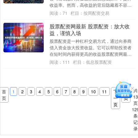
收益率。然而，高收益的背后隐藏着不容忽
视的安全隐患。 网上配资炒股平台是提供杠
阅读：
71
栏目：
按周配资交易
杆资金....
股票配资网最新 股票配资：放大收
益，谨慎入场
股票配资是一种杠杆交易方式，通过向券商
借入资金放大投资收益。它可以帮助投资者
在短时间内获得更高的收益股票配资网最
新，但同时也伴随着更高的风险。 炒股配资
阅读：
111
栏目：
低息股票配资
是指投资....
共
首
1
2
3
4
5
6
7
8
9
10
11
下
末
1
页
一
页
页
页
12
条
记
录