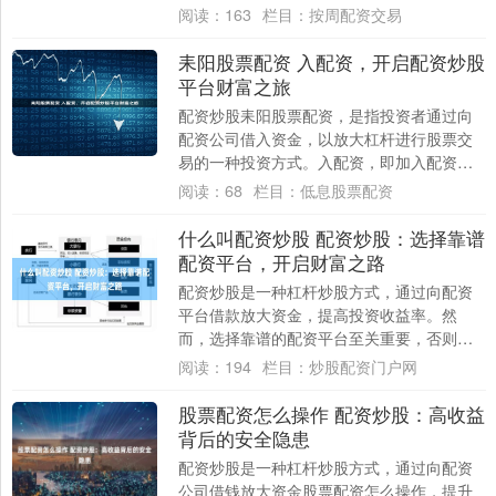
帮助投资者获得更高的潜在收益。 股票配债
阅读：
163
栏目：
按周配资交易
是一种混合....
耒阳股票配资 入配资，开启配资炒股
平台财富之旅
配资炒股耒阳股票配资，是指投资者通过向
配资公司借入资金，以放大杠杆进行股票交
易的一种投资方式。入配资，即加入配资炒
股平台，开启财富之旅。 * **爆仓风险：**....
阅读：
68
栏目：
低息股票配资
什么叫配资炒股 配资炒股：选择靠谱
配资平台，开启财富之路
配资炒股是一种杠杆炒股方式，通过向配资
平台借款放大资金，提高投资收益率。然
而，选择靠谱的配资平台至关重要，否则可
能面临资金损失的风险。 * **杠杆放大收益：
阅读：
194
栏目：
炒股配资门户网
*....
股票配资怎么操作 配资炒股：高收益
背后的安全隐患
配资炒股是一种杠杆炒股方式，通过向配资
公司借钱放大资金股票配资怎么操作，提升