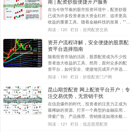
南 | 配资炒股便捷开户服务
在当今快节奏的股市投资环境中，配资炒股
已成为许多投资者放大资金杠杆、追求更高
收益的重要工具。随着金融科技的发展，**配
资在线开户**服务让这一过程变得更加便捷
阅读：
120
栏目：
按周配资交易
高....
资开户流程详解，安全便捷的股票配
资平台选择指南
随着投资市场的活跃，股票配资成为不少投
资者放大收益的工具。然而，面对众多的配
资平台，如何安全、便捷地完成开户并选择
可靠平台炒股配资技巧，是投资者首要关注
阅读：
190
栏目：
炒股配资门户网
的问题。....
昆山期货配资 网上配资平台开户：专
注交易优势，无营销干扰
在信息爆炸的时代，投资者的注意力正成为
最稀缺的资源。打开一个典型的金融应用，
弹窗广告、产品推荐、营销推送如潮水般涌
来，交易界面反而成了被挤压的角落。当屏
阅读：
121
栏目：
低息股票配资
幕被分割....