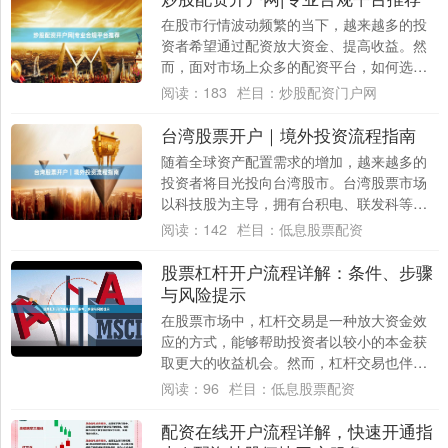
在股市行情波动频繁的当下，越来越多的投
资者希望通过配资放大资金、提高收益。然
而，面对市场上众多的配资平台，如何选择
一个专业、合规、安全的炒股配资开户网，
阅读：
183
栏目：
炒股配资门户网
成为许多....
台湾股票开户｜境外投资流程指南
随着全球资产配置需求的增加，越来越多的
投资者将目光投向台湾股市。台湾股票市场
以科技股为主导，拥有台积电、联发科等全
球知名企业炒股配资论坛，吸引了大量境外
阅读：
142
栏目：
低息股票配资
投资者。....
股票杠杆开户流程详解：条件、步骤
与风险提示
在股票市场中，杠杆交易是一种放大资金效
应的方式，能够帮助投资者以较小的本金获
取更大的收益机会。然而，杠杆交易也伴随
着较高的风险。本文将详细解析股票杠杆开
阅读：
96
栏目：
低息股票配资
户的流程....
配资在线开户流程详解，快速开通指