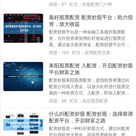
产生其他费用，如手续费、管理费和风控费
阅读：
67
栏目：
炒股配资门户网
等。这....
最好股票配资 配资炒股平台：助力投
资，放大收益
配资炒股平台是一种金融工具最好股票配
资，允许投资者使用杠杆资金进行股票交
易。通过放大投资资金，配资炒股平台可以
帮助投资者获得更高的潜在收益。 股票配债
阅读：
163
栏目：
按周配资交易
是一种混合....
耒阳股票配资 入配资，开启配资炒股
平台财富之旅
配资炒股耒阳股票配资，是指投资者通过向
配资公司借入资金，以放大杠杆进行股票交
易的一种投资方式。入配资，即加入配资炒
股平台，开启财富之旅。 * **爆仓风险：**....
阅读：
68
栏目：
低息股票配资
什么叫配资炒股 配资炒股：选择靠谱
配资平台，开启财富之路
配资炒股是一种杠杆炒股方式，通过向配资
平台借款放大资金，提高投资收益率。然