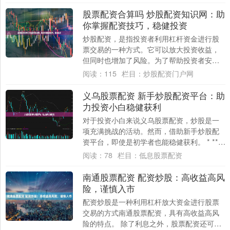
的利息通....
股票配资合算吗 炒股配资知识网：助
你掌握配资技巧，稳健投资
炒股配资，是指投资者利用杠杆资金进行股
票交易的一种方式。它可以放大投资收益，
但同时也增加了风险。为了帮助投资者安全
有效地进行配资，炒股配资知识网应运而
阅读：
115
栏目：
炒股配资门户网
生。 白银....
义乌股票配资 新手炒股配资平台：助
力投资小白稳健获利
对于投资小白来说义乌股票配资，炒股是一
项充满挑战的活动。然而，借助新手炒股配
资平台，即使是初学者也能稳健获利。 * **资
金放大：**配资平台提供高达10倍的资....
阅读：
78
栏目：
低息股票配资
南通股票配资 配资炒股：高收益高风
险，谨慎入市
配资炒股是一种利用杠杆放大资金进行股票
交易的方式南通股票配资，具有高收益高风
险的特点。 除了利息之外，股票配资还可能