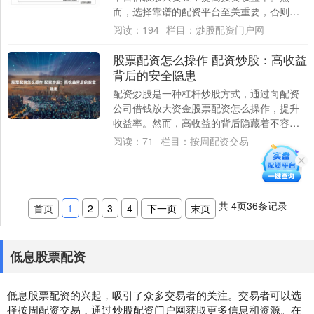
而，选择靠谱的配资平台至关重要，否则可
能面临资金损失的风险。 * **杠杆放大收益：
阅读：
194
栏目：
炒股配资门户网
*....
股票配资怎么操作 配资炒股：高收益
背后的安全隐患
配资炒股是一种杠杆炒股方式，通过向配资
公司借钱放大资金股票配资怎么操作，提升
收益率。然而，高收益的背后隐藏着不容忽
视的安全隐患。 网上配资炒股平台是提供杠
阅读：
71
栏目：
按周配资交易
杆资金....
共
4
页
36
条记录
首页
1
2
3
4
下一页
末页
低息股票配资
低息股票配资的兴起，吸引了众多交易者的关注。交易者可以选
择按周配资交易，通过炒股配资门户网获取更多信息和资源。在