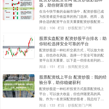
器，助你财富倍增
在当今快节奏的金融市场中，配资炒股已成
为投资者提升收益率的热门选择。然而，选
择合适的配资平台至关重要配资炒股配资官
网，它将直接影响你的投资体验和收益。 我
阅读：
106
栏目：
炒股配资门户网
们拥有....
股票实盘配资 配资炒股平台排名：助
你轻松选择安全可靠的平台
配资炒股是一种杠杆交易方式，可以放大收
益，但也存在风险。选择一个安全可靠的配
资平台至关重要。以下是一些排名前列的配
资平台股票实盘配资，可供投资者参考： *
阅读：
151
栏目：
按周配资交易
**....
股票配资线上平台 配资炒股：我的经
验分享，助你稳健获利
配资炒股是一种杠杆投资方式股票配资线上
平台，可以放大收益，但也伴随更高的风
险。作为一名资深配资炒股者，我总结了一
些经验，希望能帮助你稳健获利。 配资炒股
阅读：
133
栏目：
炒股配资门户网