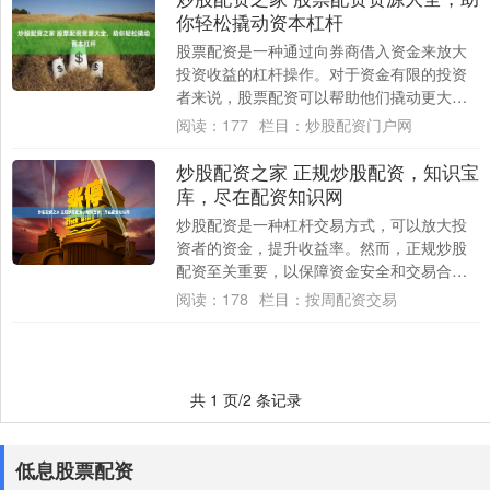
你轻松撬动资本杠杆
股票配资是一种通过向券商借入资金来放大
投资收益的杠杆操作。对于资金有限的投资
者来说，股票配资可以帮助他们撬动更大的
资本，从而获得更高的收益。 * **资金杠
阅读：
177
栏目：
炒股配资门户网
杆：....
炒股配资之家 正规炒股配资，知识宝
库，尽在配资知识网
炒股配资是一种杠杆交易方式，可以放大投
资者的资金，提升收益率。然而，正规炒股
配资至关重要，以保障资金安全和交易合法
性。 * **放大收益：**通过放大资金，投资....
阅读：
178
栏目：
按周配资交易
共 1 页/2 条记录
低息股票配资