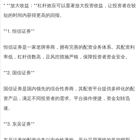
* **放大收益：**杠杆效应可以显著放大投资收益，让投资者在较
短的时间内获得更高的回报。
**1. 恒信证券**
恒信证券是一家老牌券商，拥有完善的配资业务体系。其配资利
率低，杠杆倍数高，且风控措施严格，保障投资者资金安全。
**2. 国信证券**
国信证券是国内领先的综合性券商，其配资平台提供多样化的配
资产品，满足不同投资者的需求。平台操作便捷，资金划转迅
速。
**3. 东吴证券**
东吴证券的配资业务以安全性著称。平台采用严格的风控模型，