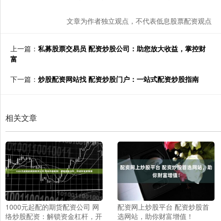
文章为作者独立观点，不代表低息股票配资观点
上一篇：
私募股票交易员 配资炒股公司：助您放大收益，掌控财
富
下一篇：
炒股配资网站找 配资炒股门户：一站式配资炒股指南
相关文章
1000元起配的期货配资公司 网
配资网上炒股平台 配资炒股首
络炒股配资：解锁资金杠杆，开
选网站，助你财富增值！