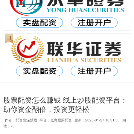
股票配资怎么赚钱 线上炒股配资平台：
助你资金翻倍，投资更轻松
作者：配资资深炒股
平台：低息股票配资
更新：2025-01-27 10:31:53
阅
读：70