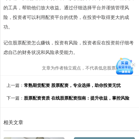
的工具，帮助他们放大收益。通过仔细选择平台并谨慎管理风
险，投资者可以利用配资平台的优势，在投资中取得更大的成
功。
记住股票配资怎么赚钱，投资有风险，投资者应在投资前仔细考
虑自己的财务状况和风险承受能力。
文章为作者独立观点，不代表低息股票配资观点
上一篇：
常熟期货配资 股票配资，专业选择，助你投资无忧
下一篇：
股票配资资质 在线股票配资指南：提升收益，掌控风险
相关文章