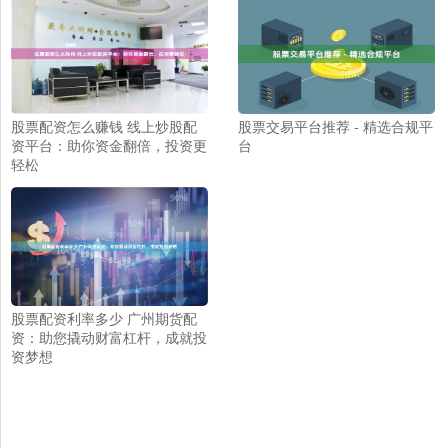
股票配资怎么赚钱 线上炒股配
股票交易平台推荐 - 精选合规平
资平台：助你资金翻倍，投资更
台
轻松
股票配资利率多少 广州期货配
资：助您撬动财富杠杆，成就投
资梦想